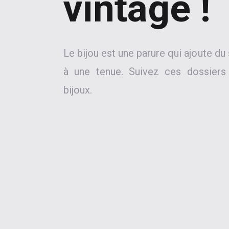
vintage !
Le bijou est une parure qui ajoute du 
à une tenue. Suivez ces dossiers
bijoux.